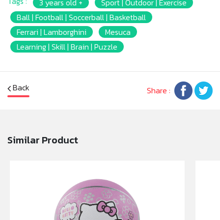
Tags :
3 years old +
Sport | Outdoor | Exercise
* Package Size: [DEFLATED WITH OPP BAG]
* Product Weight: 400-420g.
Ball | Football | Soccerball | Basketball
* เหมาะสำหรับเด็กอายุ 5ปีขึ้นไป
Ferrari | Lamborghini
Mesuca
Learning | Skill | Brain | Puzzle
หมายเหตุ: สินค้าอาจมีการเปลี่ยนแปลงลวดลาย สีสันบน
ผลิตภัณฑ์ หรือแพ็คเกจโดยร้านฯอาจไม่สามารถแจ้งให้ทราบ
ล่วงหน้า และสีของผลิตภัณฑ์ที่แสดงบนเว็บไซต์อาจมีความ
แตกต่างกันจากการตั้งค่าการแสดงผลสีของแต่ละหน้าจอ
Back
Share :
คำเตือน/ข้อห้าม: ห้ามแยกชิ้นส่วนออกจากกัน ห้ามเล่นบน
ถนนที่มียานพาหนะสัญจร เด็กควรอยู่ในความดูแลของผู้
ปกครอง
Similar Product
มอก.: 685 เล่ม1-2562