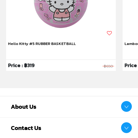
Hello Kitty #5 RUBBER BASKETBALL
Lambor
Price : ฿319
Price
฿650
About Us
Contact Us