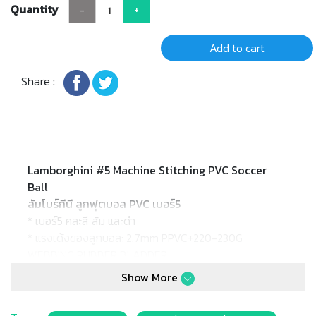
Quantity
-
+
Add to cart
Share :
Lamborghini #5 Machine Stitching PVC Soccer
Ball
ลัมโบร์กีนี ลูกฟุตบอล PVC เบอร์5
* เบอร์5 คละสี ส้ม และดำ
* แรงเด้งของลูกบอล: 2.7mm PPVC+220-230G
WEBBING RUBBER BLADDER
* Product size: เบอร์5
Show More
* Barcode: สีส้ม: 6941089868577 / สีดำ:
6941089868287