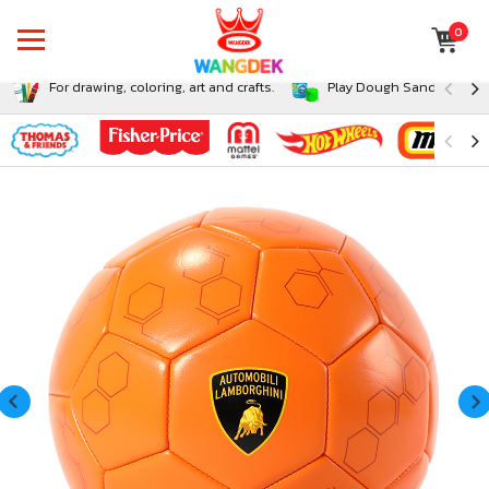
0
For drawing, coloring, art and crafts.
Play Dough Sand and Sli