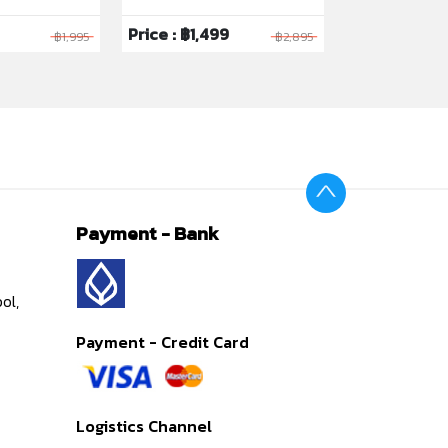
Price : ฿1,499
Price : ฿329
฿1,995
฿2,895
Payment - Bank
ol,
Payment - Credit Card
Logistics Channel