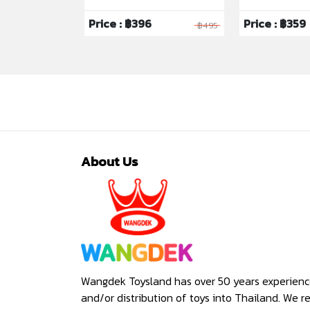
Price : ฿396
Price : ฿359
฿1,350
฿495
About Us
Wangdek Toysland has over 50 years experienc
and/or distribution of toys into Thailand. We r