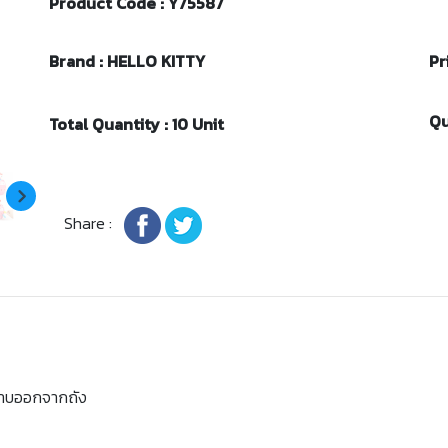
Product Code : Y75587
Brand : HELLO KITTY
Pr
Qu
Total Quantity : 10 Unit
Share :
งดาบออกจากถัง