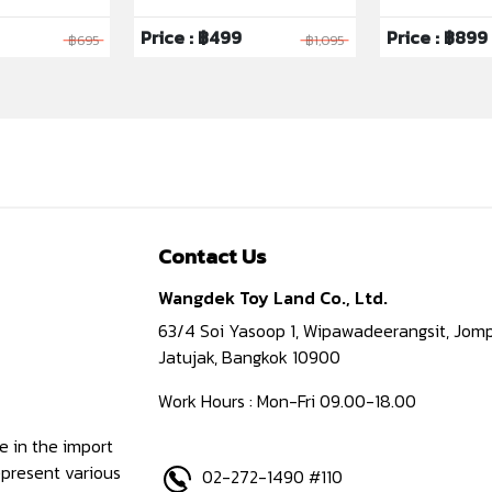
Price : ฿499
Price : ฿899
฿695
฿1,095
Contact Us
Wangdek Toy Land Co., Ltd.
63/4 Soi Yasoop 1, Wipawadeerangsit, Jomp
Jatujak, Bangkok 10900
Work Hours : Mon-Fri 09.00-18.00
e in the import
epresent various
02-272-1490 #110