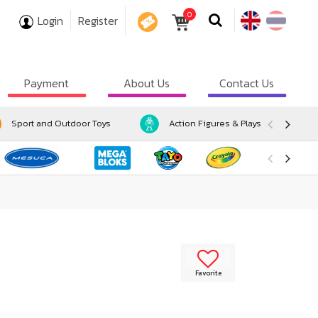
0
Login
Register
COUPON
Payment
About Us
Contact Us
Sport and Outdoor Toys
Action Figures & Playsets
Favorite