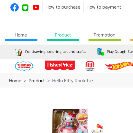
How to purchase
How to payment
Home
Product
Promotion
For drawing, coloring, art and crafts.
Play Dough San
Home
Product
Hello Kitty Roulette