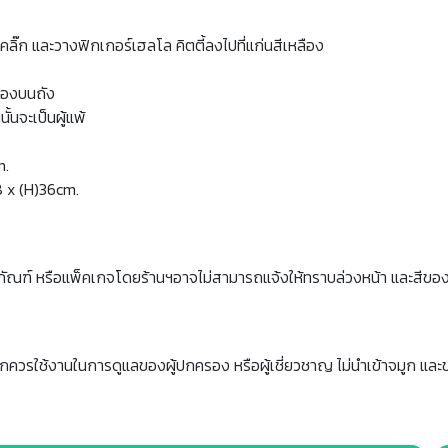
ิ๊ก และวางฟิกเกอร์เฮลโล คิตตี้ลงไปที่แก่นสีเหลือง
ช่องบนถัง
นจะเป็นผู้แพ้
m.
8 x (H)36cm.
ภัณฑ์ หรือแพ็คเกจโดยร้านฯอาจไม่สามารถแจ้งให้ทราบล่วงหน้า และสีขอ
็กควรใช้งานในการดูแลของผู้ปกครอง หรือผู้เชี่ยวชาญ ไม่นำเข้าจมูก และ