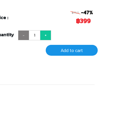
-47%
฿750
ice :
฿399
antity
-
+
Add to cart