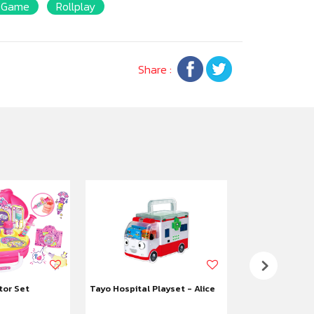
Game
Rollplay
Share :
tor Set
Tayo Hospital Playset - Alice
Tayo Sand Set