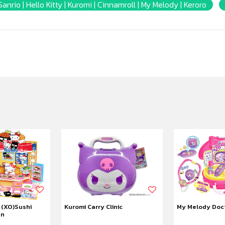
Sanrio | Hello Kitty | Kuromi | Cinnamroll | My Melody | Keroro
 (XO)Sushi
Kuromi Carry Clinic
My Melody Doc
wn