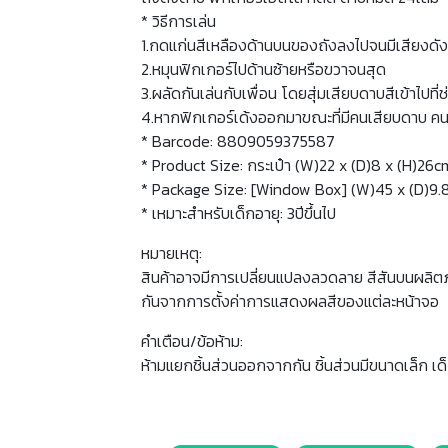
* วิธีการเล่น
1.กดแก่นสีเหลืองด้านบนของถังลงไปจนมีเสียงดังคล
2.หมุนฟิกเกอร์ไปด้านซ้ายหรือขวาจนสุด
3.ผลัดกันเล่นกับเพื่อน โดยสุ่มเสียบดาบสีเข้าไปที่
4.หากฟิกเกอร์เด้งออกมาขณะที่มีคนเสียบดาบ คนนั้
* Barcode: 8809059375587
* Product Size: กระเป๋า (W)22 x (D)8 x (H)26c
* Package Size: [Window Box] (W)45 x (D)9.
* เหมาะสำหรับเด็กอายุ: 3ปีขึ้นไป
หมายเหตุ:
สินค้าอาจมีการเปลี่ยนแปลงลวดลาย สีสันบนผลิต
กันจากการตั้งค่าการแสดงผลสีของแต่ละหน้าจอ
คำเตือน/ข้อห้าม:
ห้ามแยกชิ้นส่วนออกจากกัน ชิ้นส่วนมีขนาดเล็ก เด