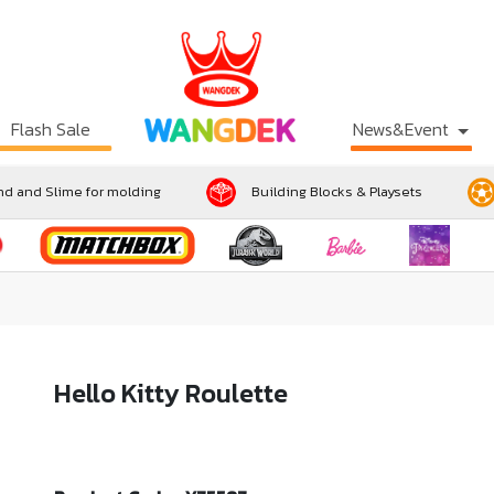
Flash Sale
News&Event
d and Slime for molding
Building Blocks & Playsets
Hello Kitty Roulette