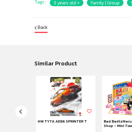
Tags :
3 years old +
Family | Group
Back
Similar Product
nic Bag Set
HW TYTA AE86 SPRINTER T
Bad BadtzMaru
Shop - Mini To