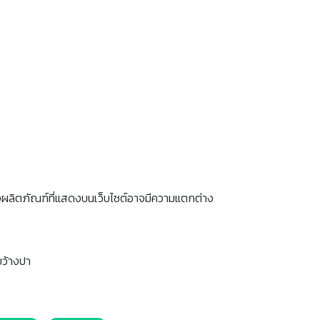
งผลิตภัณฑ์ที่แสดงบนเว็บไซต์อาจมีความแตกต่าง
ขว้างปา