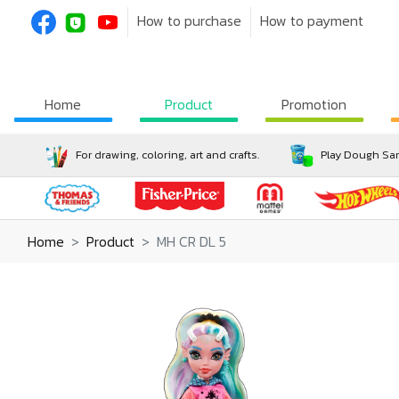
How to purchase
How to payment
Home
Product
Promotion
For drawing, coloring, art and crafts.
Play Dough San
Home
Product
MH CR DL 5