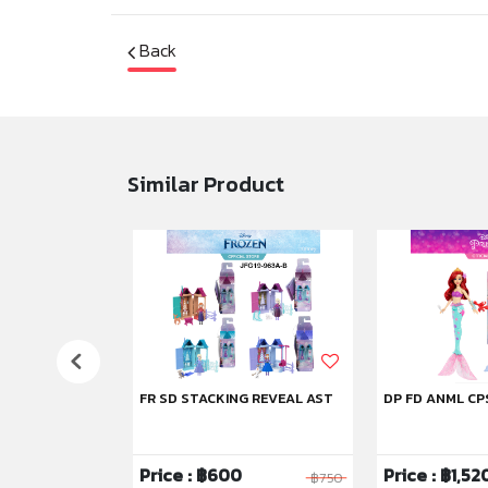
Back
Similar Product
FR SD STACKING REVEAL AST
DP FD ANML CP
Price : ฿600
Price : ฿1,52
฿1,750
฿750