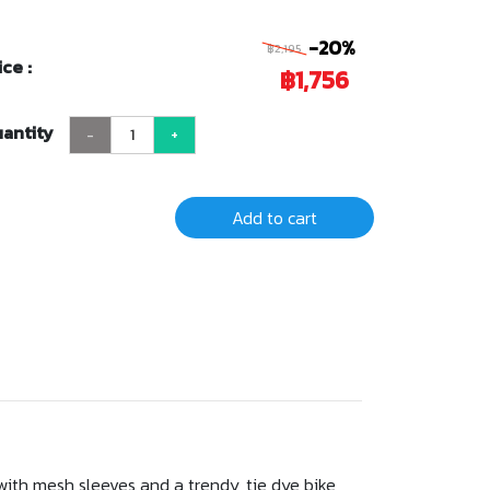
-20%
฿2,195
ice :
฿1,756
antity
-
+
Add to cart
with mesh sleeves and a trendy, tie dye bike