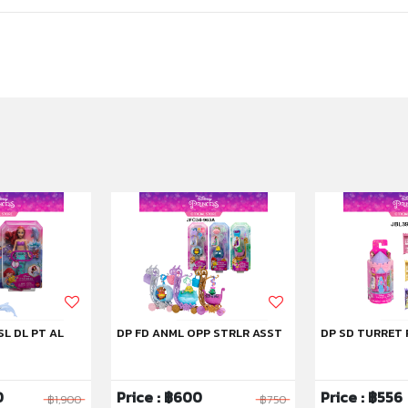
SL DL PT AL
DP FD ANML OPP STRLR ASST
DP SD TURRET 
0
Price : ฿600
Price : ฿556
฿1,900
฿750