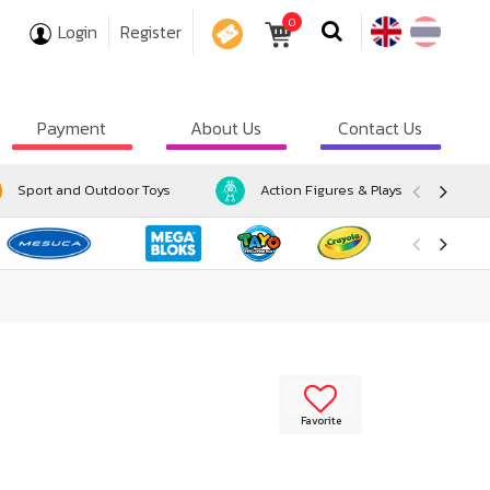
0
Login
Register
COUPON
Payment
About Us
Contact Us
Sport and Outdoor Toys
Action Figures & Playsets
Favorite