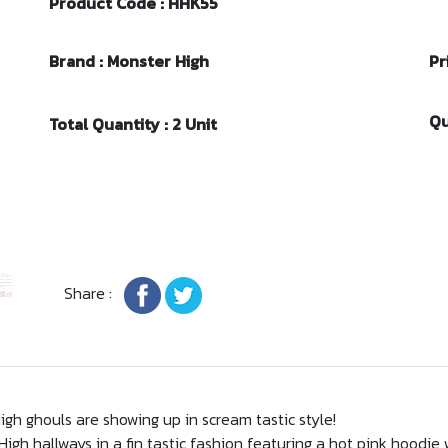
Product Code : HHK55
Brand : Monster High
Pr
Qu
Total Quantity : 2 Unit
Share :
igh ghouls are showing up in scream tastic style!
igh hallways in a fin tastic fashion featuring a hot pink hoodie 