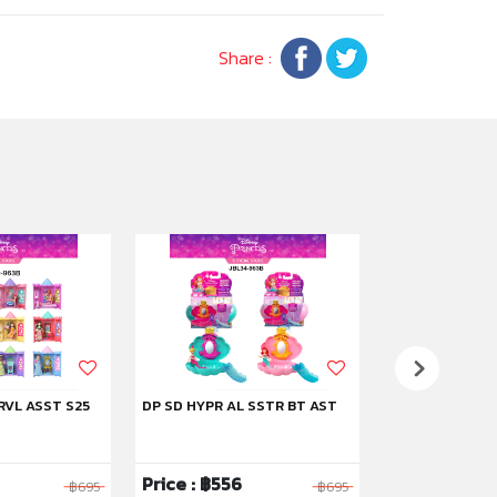
Share :
RVL ASST S25
DP SD HYPR AL SSTR BT AST
DP SD STRYBK 
Price : ฿556
Price : ฿1,59
฿695
฿695