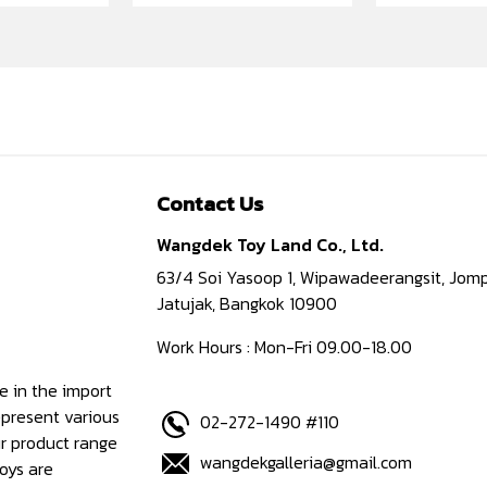
Contact Us
Wangdek Toy Land Co., Ltd.
63/4 Soi Yasoop 1, Wipawadeerangsit, Jomp
Jatujak, Bangkok 10900
Work Hours : Mon-Fri 09.00-18.00
e in the import
epresent various
02-272-1490 #110
ur product range
wangdekgalleria@gmail.com
oys are