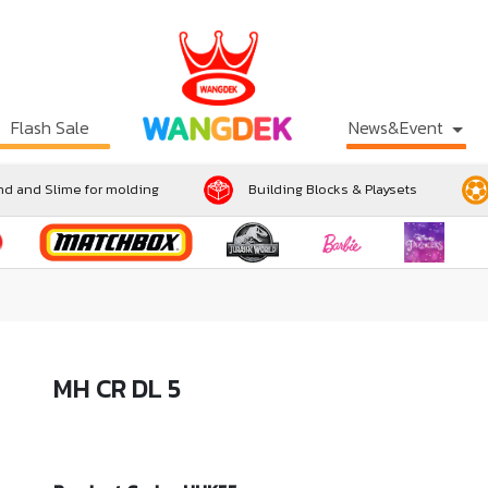
Flash Sale
News&Event
d and Slime for molding
Building Blocks & Playsets
MH CR DL 5