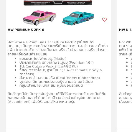
HW PREMIUMS 2PK 6
HW NIS
Hot Wheels Premium Car Culture Pack 2 (รหัสสินค้า
Hot Whe
HBL96) เป็นชุดรถเหล็กสะสมพรีเมียมขนาด 1:64 จำนวน 2 คันต่อ
HBL96) 
แพ็ค โดดเด่นด้วยรายละเอียดสมจริง ล้อจำลองยางจริง ตัวรถ
แพ็ค โด
และฐานผลิตจากโลหะ (Metal/Metal) คละแบบรถสปอร์ตและรถ
และฐาน
รายละเอียดสินค้า HBL96
รายละเอ
แข่งที่เป็นที่นิยม เช่น Porsche, Audi, Nissan เหมาะสำหรับนัก
แข่งที่เ
แบรนด์:
Hot Wheels (Mattel)
สะสมอายุ 3 ปีขึ้นไป
สะสมอายุ
ประเภทสินค้า:
รถเหล็กพรีเมียม (Premium 1:64)
รุ่น:
Car Culture Pack 2 (แพ็คคู่ 2 คัน)
ร
วัสดุ:
ตัวรถโลหะ, ฐานโลหะ (Die-cast metal body &
chassis)
ล้อ:
ยางจำลองสมจริง (Real Riders rubber tires)
จุดเด่น:
ดีเทลตกแต่งสมจริงตามสไตล์พรีเมียม
กลุ่มเป้าหมาย:
นักสะสม, ผู้ชื่นชอบรถยนต์
สินค้าชุดนี้มักเป็นการจับคู่รถยนต์ที่ได้รับการยอมรับและเป็นที่ชื่น
สินค้าชุ
ชอบของนักสะสมทั่วโลก โดยมีวางจำหน่ายในรูปแบบคละแบบ
ชอบของ
(Assortment) เพื่อให้สะสมได้หลากหลายรุ่น
(Assort