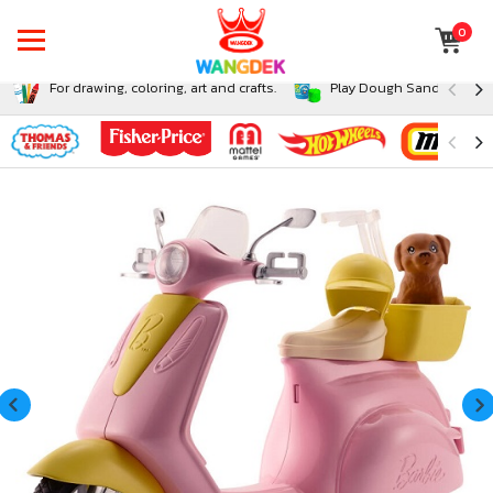
0
For drawing, coloring, art and crafts.
Play Dough Sand and Sli