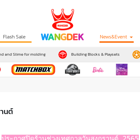
Flash Sale
News&Event
d and Slime for molding
Building Blocks & Playsets
านต์