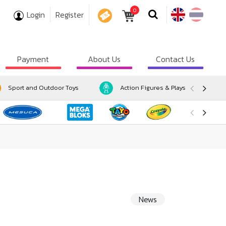
0
Login
Register
COUPON
Payment
About Us
Contact Us
Sport and Outdoor Toys
Action Figures & Playsets
News