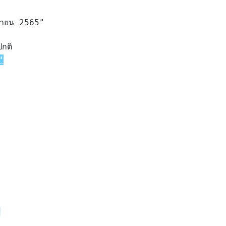
มษายน 2565"
กติ 

"